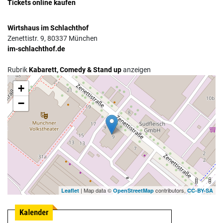
Tickets online kaufen
Wirtshaus im Schlachthof
Zenettistr. 9, 80337 München
im-schlachthof.de
Rubrik
Kabarett, Comedy & Stand up
anzeigen
+
Anfahrt mit dem MVV
−
| Map data ©
contributors,
Leaflet
OpenStreetMap
CC-BY-SA