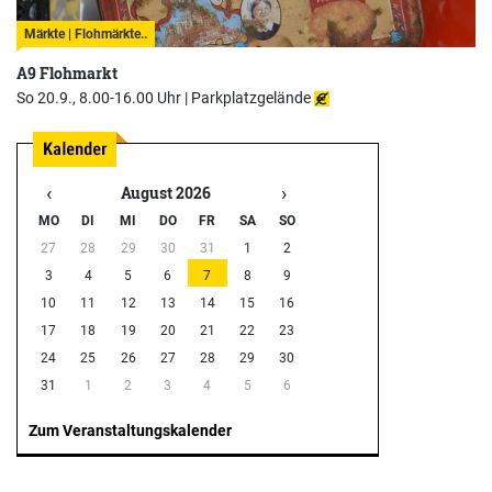
Märkte | Flohmärkte..
A9 Flohmarkt
So 20.9., 8.00-16.00 Uhr |
Parkplatzgelände
‹
›
August 2026
MO
DI
MI
DO
FR
SA
SO
27
28
29
30
31
1
2
3
4
5
6
7
8
9
10
11
12
13
14
15
16
17
18
19
20
21
22
23
24
25
26
27
28
29
30
31
1
2
3
4
5
6
Zum Veranstaltungskalender