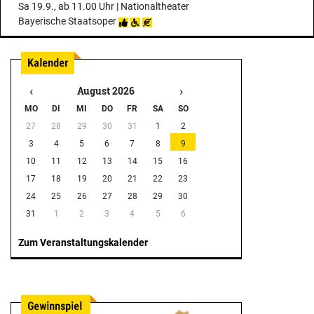
Sa 19.9., ab 11.00 Uhr |
Nationaltheater
Bayerische Staatsoper
‹
›
August 2026
MO
DI
MI
DO
FR
SA
SO
27
28
29
30
31
1
2
3
4
5
6
7
8
9
10
11
12
13
14
15
16
17
18
19
20
21
22
23
24
25
26
27
28
29
30
31
1
2
3
4
5
6
Zum Veranstaltungskalender