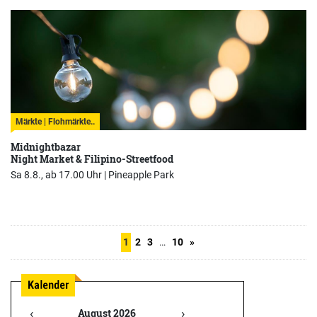
Märkte | Flohmärkte..
Midnightbazar
Night Market & Filipino-Streetfood
Sa 8.8., ab 17.00 Uhr |
Pineapple Park
1
2
3
…
10
»
‹
›
August 2026