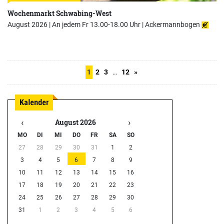
Wochenmarkt Schwabing-West
August 2026 | An jedem Fr 13.00-18.00 Uhr |
Ackermannbogen
1
2
3
…
12
»
‹
›
August 2026
MO
DI
MI
DO
FR
SA
SO
27
28
29
30
31
1
2
3
4
5
6
7
8
9
10
11
12
13
14
15
16
17
18
19
20
21
22
23
24
25
26
27
28
29
30
31
1
2
3
4
5
6