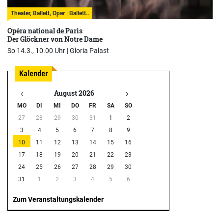
Theater, Ballett, Oper | Ballett..
Opéra national de Paris
Der Glöckner von Notre Dame
So 14.3., 10.00 Uhr |
Gloria Palast
‹
›
August 2026
MO
DI
MI
DO
FR
SA
SO
27
28
29
30
31
1
2
3
4
5
6
7
8
9
10
11
12
13
14
15
16
17
18
19
20
21
22
23
24
25
26
27
28
29
30
31
1
2
3
4
5
6
Zum Veranstaltungskalender