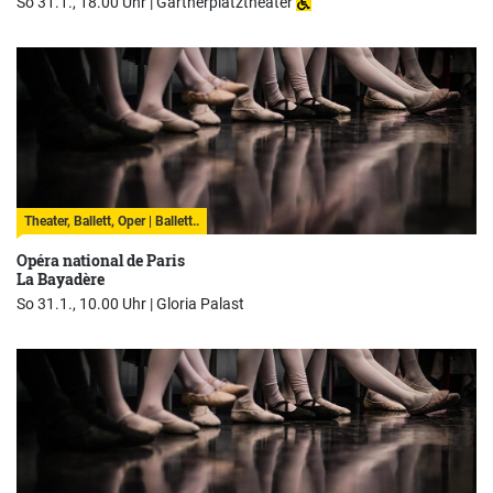
So 31.1., 18.00 Uhr |
Gärtnerplatztheater
Theater, Ballett, Oper | Ballett..
Opéra national de Paris
La Bayadère
So 31.1., 10.00 Uhr |
Gloria Palast