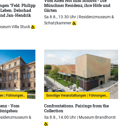
Vom Alten Hof zum Schloss - Die
ngen "Feld. Philipp
Münchner Residenz, ihre Höfe und
 Leben. Delschad
Gärten
nd Jan-Hendrik
Sa 8.8., 13.30 Uhr |
Residenzmuseum &
Schatzkammer
seum Villa Stuck
en | Führungen..
Sonstige Veranstaltungen | Führungen..
denz - Vom
Confrontations. Pairings from the
önigsbau
Collection
esidenzmuseum &
Sa 8.8., 14.00 Uhr |
Museum Brandhorst