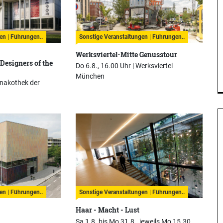
en | Führungen..
Sonstige Veranstaltungen | Führungen..
Werksviertel-Mitte Genusstour
Designers of the
Do 6.8., 16.00 Uhr |
Werksviertel
München
inakothek der
en | Führungen..
Sonstige Veranstaltungen | Führungen..
Haar - Macht - Lust
Sa 1.8. bis Mo 31.8., jeweils Mo 15.30