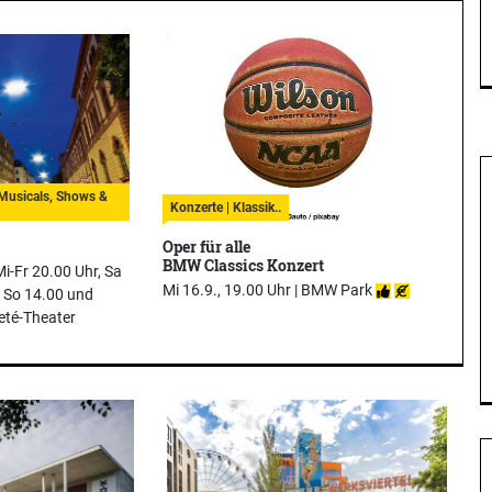
| Musicals, Shows &
Konzerte | Klassik..
Oper für alle
BMW Classics Konzert
Mi-Fr 20.00 Uhr, Sa
Mi 16.9., 19.00 Uhr |
BMW Park
, So 14.00 und
eté-Theater