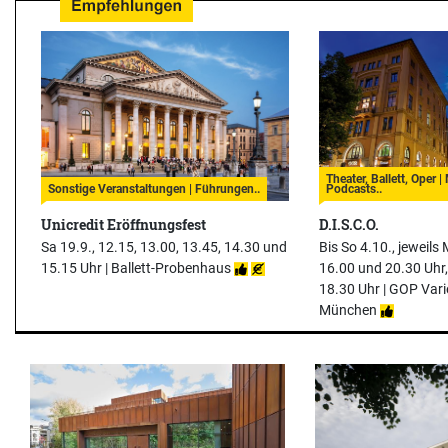
Theater, Ballett, Oper 
Sonstige Veranstaltungen | Führungen..
Podcasts..
Unicredit Eröffnungsfest
D.I.S.C.O.
Sa 19.9., 12.15, 13.00, 13.45, 14.30 und
Bis So 4.10., jeweils 
15.15 Uhr |
Ballett-Probenhaus
16.00 und 20.30 Uhr
18.30 Uhr |
GOP Vari
München