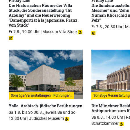
Friday Late
Friday Late
Die Historischen Räume der Villa
Die Sonderausstellu
Stuck, die Sonderausstellung "Ilit
Messner" und "Zehn
Azoulay" und die Neuerwerbung
Numan Khorschid u
"Damenporträt à la japonaise. Franz
Pelz"
von Stuck"
Fr 7.8., 20.30 Uhr |
Mu
Fr 7.8., 19.00 Uhr |
Museum Villa Stuck
Sonstige Veranstaltungen | Führungen..
Sonstige Veranstaltung
Yalla. Arabisch-jüdische Berührungen
Die Münchner Resi
Antiquarium zum K
Sa 1.8. bis So 30.8., jeweils Sa und So
Sa 8.8., 14.00 Uhr |
R
13.30 Uhr |
Jüdisches Museum
Schatzkammer