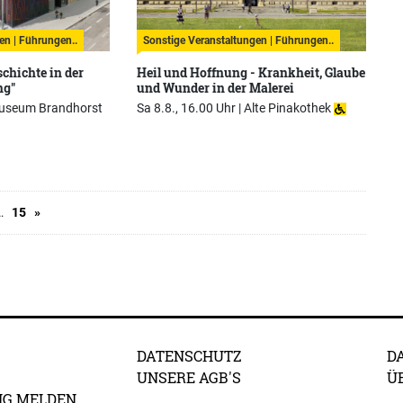
en | Führungen..
Sonstige Veranstaltungen | Führungen..
chichte in der
Heil und Hoffnung - Krankheit, Glaube
ng"
und Wunder in der Malerei
useum Brandhorst
Sa 8.8., 16.00 Uhr |
Alte Pinakothek
…
15
»
DATENSCHUTZ
D
UNSERE AGB'S
Ü
NG MELDEN