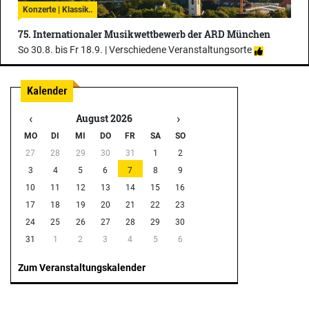
Konzerte | Klassik..
75. Internationaler Musikwettbewerb der ARD München
So 30.8. bis Fr 18.9. |
Verschiedene Veranstaltungsorte
‹
›
August 2026
MO
DI
MI
DO
FR
SA
SO
27
28
29
30
31
1
2
3
4
5
6
7
8
9
10
11
12
13
14
15
16
17
18
19
20
21
22
23
24
25
26
27
28
29
30
31
1
2
3
4
5
6
Zum Veranstaltungskalender