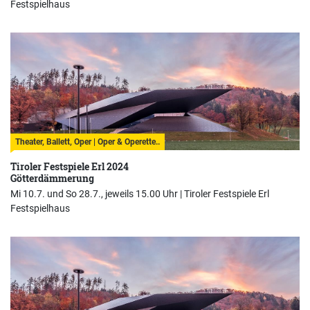
Festspielhaus
Theater, Ballett, Oper | Oper & Operette..
Tiroler Festspiele Erl 2024
Götterdämmerung
Mi 10.7. und So 28.7., jeweils 15.00 Uhr |
Tiroler Festspiele Erl
Festspielhaus