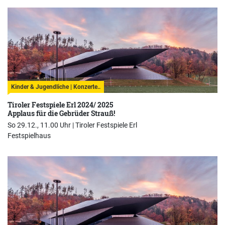
Kinder & Jugendliche | Konzerte..
Tiroler Festspiele Erl 2024/ 2025
Applaus für die Gebrüder Strauß!
So 29.12., 11.00 Uhr |
Tiroler Festspiele Erl
Festspielhaus