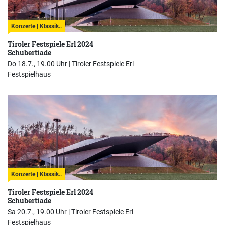
Konzerte | Klassik..
Tiroler Festspiele Erl 2024
Schubertiade
Do 18.7., 19.00 Uhr |
Tiroler Festspiele Erl
Festspielhaus
Konzerte | Klassik..
Tiroler Festspiele Erl 2024
Schubertiade
Sa 20.7., 19.00 Uhr |
Tiroler Festspiele Erl
Festspielhaus