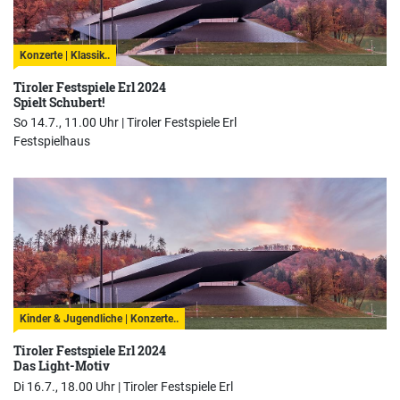
Konzerte | Klassik..
Tiroler Festspiele Erl 2024
Spielt Schubert!
So 14.7., 11.00 Uhr |
Tiroler Festspiele Erl
Festspielhaus
Kinder & Jugendliche | Konzerte..
Tiroler Festspiele Erl 2024
Das Light-Motiv
Di 16.7., 18.00 Uhr |
Tiroler Festspiele Erl