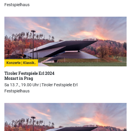
Festspielhaus
Konzerte | Klassik..
Tiroler Festspiele Erl 2024
Mozart in Prag
Sa 13.7., 19.00 Uhr |
Tiroler Festspiele Erl
Festspielhaus