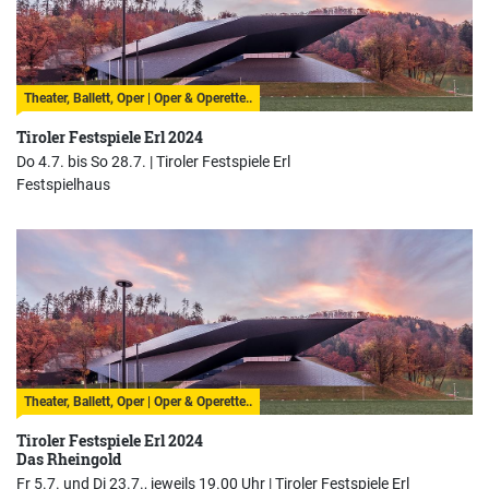
Theater, Ballett, Oper | Oper & Operette..
Tiroler Festspiele Erl 2024
Do 4.7. bis So 28.7. |
Tiroler Festspiele Erl
Festspielhaus
Theater, Ballett, Oper | Oper & Operette..
Tiroler Festspiele Erl 2024
Das Rheingold
Fr 5.7. und Di 23.7., jeweils 19.00 Uhr |
Tiroler Festspiele Erl