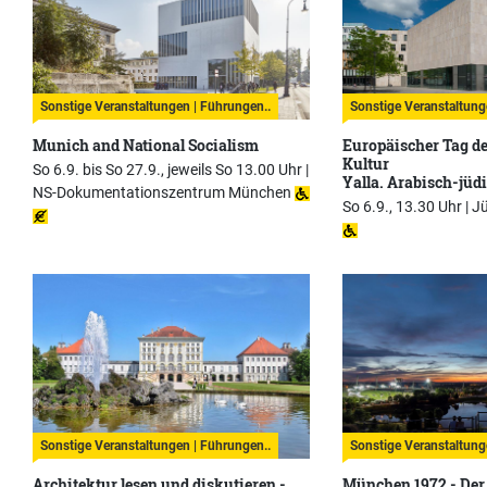
Sonstige Veranstaltungen | Führungen..
Sonstige Veranstaltung
Munich and National Socialism
Europäischer Tag d
Kultur
So 6.9. bis So 27.9., jeweils So 13.00 Uhr |
Yalla. Arabisch-jü
NS-Dokumentationszentrum München
So 6.9., 13.30 Uhr |
J
Sonstige Veranstaltungen | Führungen..
Sonstige Veranstaltung
Architektur lesen und diskutieren -
München 1972 - Der