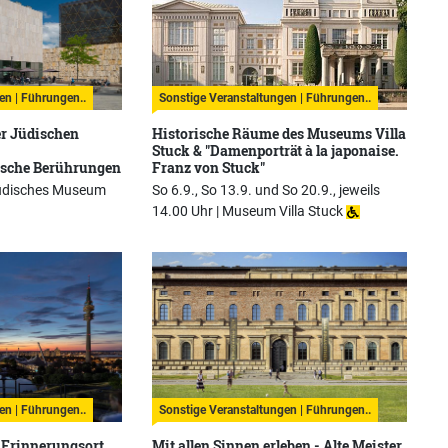
en | Führungen..
Sonstige Veranstaltungen | Führungen..
er Jüdischen
Historische Räume des Museums Villa
Stuck & "Damenporträt à la japonaise.
dische Berührungen
Franz von Stuck"
üdisches Museum
So 6.9., So 13.9. und So 20.9., jeweils
14.00 Uhr |
Museum Villa Stuck
en | Führungen..
Sonstige Veranstaltungen | Führungen..
 Erinnerungsort
Mit allen Sinnen erleben - Alte Meister