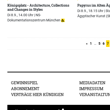
Königsplatz - Architecture, Collections
Papyrus im Alten Ä
and Changes in Styles
Di 8.9., 18.15 Uhr |
St
Di 8.9., 14.00 Uhr |
NS-
Ägyptischer Kunst (
Dokumentationszentrum München
«
1
…
5
6
7
GEWINNSPIEL
MEDIADATEN
ABONNEMENT
IMPRESSUM
VERTRÄGE HIER KÜNDIGEN
VERANSTALTU