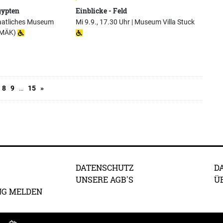
gypten
Einblicke - Feld
aatliches Museum
Mi 9.9., 17.30 Uhr |
Museum Villa Stuck
SMÄK)
8
9
…
15
»
DATENSCHUTZ
D
UNSERE AGB'S
Ü
NG MELDEN