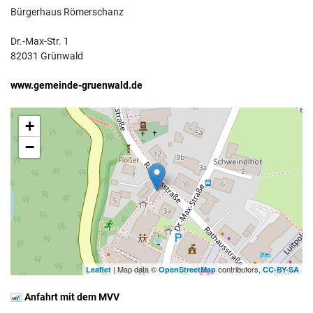
Bürgerhaus Römerschanz
Dr.-Max-Str. 1
82031 Grünwald
www.gemeinde-gruenwald.de
+
−
| Map data ©
contributors,
Leaflet
OpenStreetMap
CC-BY-SA
Anfahrt mit dem MVV