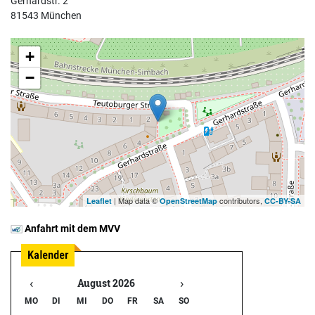
Gerhardstr. 2
81543 München
+
−
| Map data ©
contributors,
Leaflet
OpenStreetMap
CC-BY-SA
Anfahrt mit dem MVV
‹
›
August 2026
MO
DI
MI
DO
FR
SA
SO