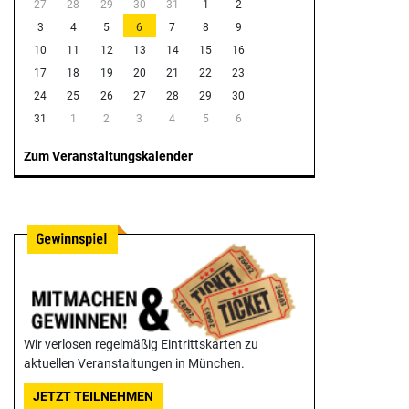
27
28
29
30
31
1
2
3
4
5
6
7
8
9
10
11
12
13
14
15
16
17
18
19
20
21
22
23
24
25
26
27
28
29
30
31
1
2
3
4
5
6
Zum Veranstaltungskalender
Wir verlosen regelmäßig Eintrittskarten zu
aktuellen Veranstaltungen in München.
JETZT TEILNEHMEN