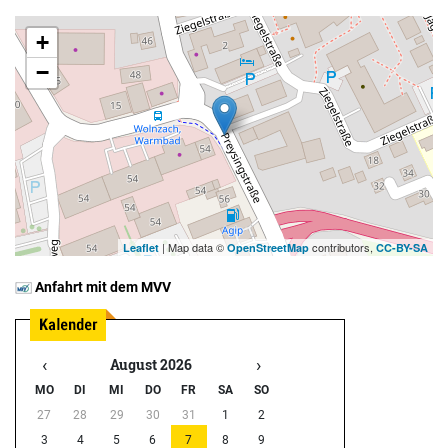
+
−
| Map data ©
contributors,
Leaflet
OpenStreetMap
CC-BY-SA
Anfahrt mit dem MVV
‹
›
August 2026
MO
DI
MI
DO
FR
SA
SO
27
28
29
30
31
1
2
3
4
5
6
7
8
9