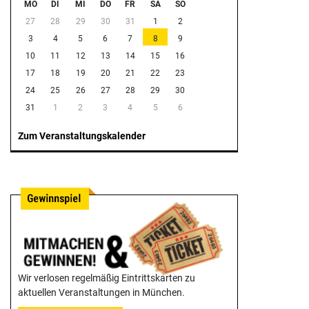
MO
DI
MI
DO
FR
SA
SO
27
28
29
30
31
1
2
3
4
5
6
7
8
9
10
11
12
13
14
15
16
17
18
19
20
21
22
23
24
25
26
27
28
29
30
31
1
2
3
4
5
6
Zum Veranstaltungskalender
Wir verlosen regelmäßig Eintrittskarten zu
aktuellen Veranstaltungen in München.