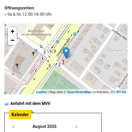
Öffnungszeiten:
» Sa & So 12.00-18.00 Uhr
+
−
| Map data ©
contributors,
Leaflet
OpenStreetMap
CC-BY-SA
Anfahrt mit dem MVV
‹
›
August 2026