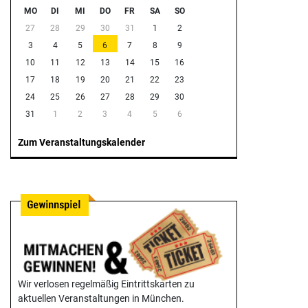
MO
DI
MI
DO
FR
SA
SO
27
28
29
30
31
1
2
3
4
5
6
7
8
9
10
11
12
13
14
15
16
17
18
19
20
21
22
23
24
25
26
27
28
29
30
31
1
2
3
4
5
6
Zum Veranstaltungskalender
Wir verlosen regelmäßig Eintrittskarten zu
aktuellen Veranstaltungen in München.