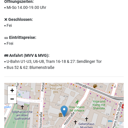
Öffnungszeiten:
▪️ Mi-So 14.00-19.00 Uhr
❌
Geschlossen:
▪️ Fei
🎫
Eintrittspreise:
▪️ Frei
🚌
Anfahrt (MVV & MVG):
▪️ U-Bahn U1-U3, U6-U8, Tram 16-18 & 27: Sendlinger Tor
▪️ Bus 52 & 62: Blumenstraße
+
−