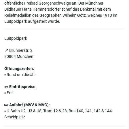
öffentliche Freibad Georgenschwaige an. Der Münchner
Bildhauer Hans Hemmersdorfer schuf das Denkmal mit dem
Reliefmedaillon des Geographen Wilhelm Götz, welches 1913 im
Luitpoldpark aufgestellt wurde.
Luitpoldpark
📍 Brunnerstr. 2
80804 München
Öffnungszeiten:
▪️ Rund um die Uhr
🎫
Eintrittspreise:
▪️ Frei
🚌
Anfahrt (MVV & MVG):
▪️ U-Bahn U2, U3 & U8, Tram 12 & 28, Bus 140, 141, 142 & 144:
Scheidplatz