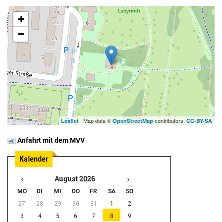
+
−
| Map data ©
contributors,
Leaflet
OpenStreetMap
CC-BY-SA
Anfahrt mit dem MVV
‹
›
August 2026
MO
DI
MI
DO
FR
SA
SO
27
28
29
30
31
1
2
3
4
5
6
7
8
9