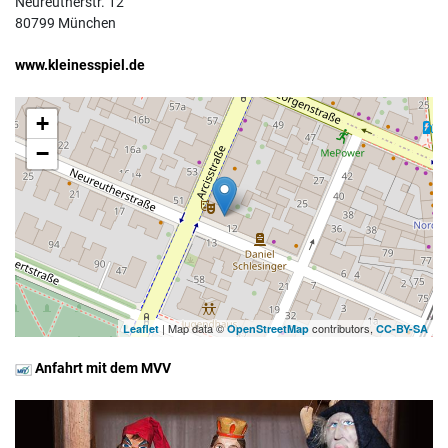
Neureutherstr. 12
80799 München
www.kleinesspiel.de
+
−
| Map data ©
contributors,
Leaflet
OpenStreetMap
CC-BY-SA
Anfahrt mit dem MVV