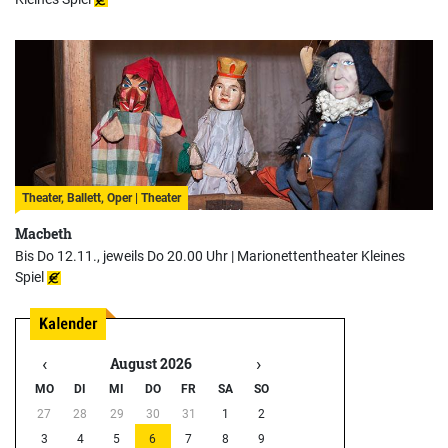
Theater, Ballett, Oper | Theater
Macbeth
Bis Do 12.11., jeweils Do 20.00 Uhr |
Marionettentheater Kleines
Spiel
‹
›
August 2026
MO
DI
MI
DO
FR
SA
SO
27
28
29
30
31
1
2
3
4
5
6
7
8
9