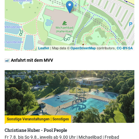
| Map data ©
contributors,
Leaflet
OpenStreetMap
CC-BY-SA
Anfahrt mit dem MVV
Sonstige Veranstaltungen | Sonstiges
Christiane Huber - Pool People
Fr 7.8. bis So 9.8., jeweils ab 9.00 Uhr |
Michaelibad | Freibad