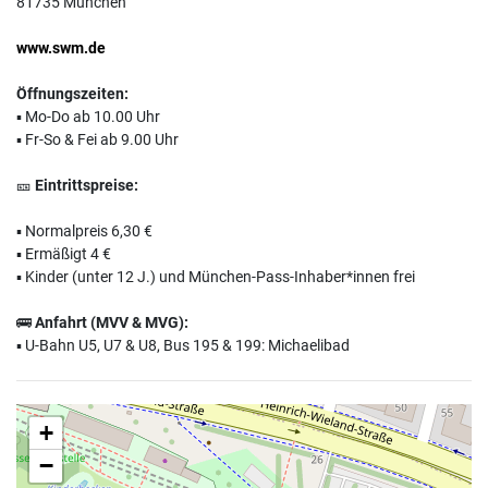
81735 München
www.swm.de
Öffnungszeiten:
▪️ Mo-Do ab 10.00 Uhr
▪️ Fr-So & Fei ab 9.00 Uhr
🎫
Eintrittspreise:
▪️ Normalpreis 6,30 €
▪️ Ermäßigt 4 €
▪️ Kinder (unter 12 J.) und München-Pass-Inhaber*innen frei
🚌
Anfahrt (MVV & MVG):
▪️ U-Bahn U5, U7 & U8, Bus 195 & 199: Michaelibad
+
−