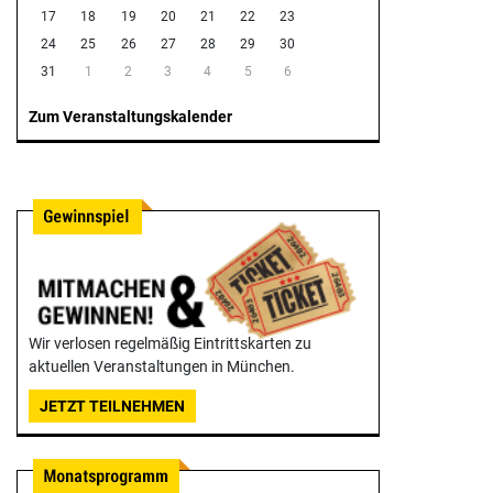
17
18
19
20
21
22
23
24
25
26
27
28
29
30
31
1
2
3
4
5
6
Zum Veranstaltungskalender
Wir verlosen regelmäßig Eintrittskarten zu
aktuellen Veranstaltungen in München.
JETZT TEILNEHMEN