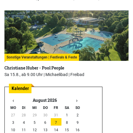
Sonstige Veranstaltungen | Festivals & Feste
Christiane Huber - Pool People
Sa 15.8., ab 9.00 Uhr |
Michaelibad | Freibad
‹
›
August 2026
MO
DI
MI
DO
FR
SA
SO
27
28
29
30
31
1
2
3
4
5
6
7
8
9
10
11
12
13
14
15
16