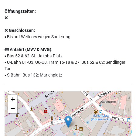
Öffnungszeiten:
❌
❌
Geschlossen:
▪️ Bis auf Weiteres wegen Sanierung
🚌
Anfahrt (MVV & MVG):
▪️ Bus 52 & 62: St.-Jakobs-Platz
▪️ U-Bahn U1-U3, U6-U8, Tram 16-18 & 27, Bus 52 & 62: Sendlinger
Tor
▪️ S-Bahn, Bus 132: Marienplatz
+
−