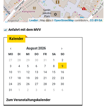
| Map data ©
contributors,
Leaflet
OpenStreetMap
CC-BY-SA
Anfahrt mit dem MVV
‹
›
August 2026
MO
DI
MI
DO
FR
SA
SO
27
28
29
30
31
1
2
3
4
5
6
7
8
9
10
11
12
13
14
15
16
17
18
19
20
21
22
23
24
25
26
27
28
29
30
31
1
2
3
4
5
6
Zum Veranstaltungskalender