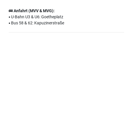
🚌
Anfahrt (MVV & MVG):
▪️ U-Bahn U3 & U6: Goetheplatz
▪️ Bus 58 & 62: Kapuzinerstraße