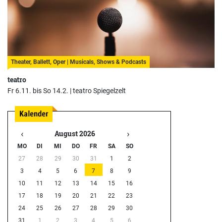
Theater, Ballett, Oper | Musicals, Shows & Podcasts
teatro
Fr 6.11. bis So 14.2. |
teatro Spiegelzelt
‹
›
August 2026
MO
DI
MI
DO
FR
SA
SO
27
28
29
30
31
1
2
3
4
5
6
7
8
9
10
11
12
13
14
15
16
17
18
19
20
21
22
23
24
25
26
27
28
29
30
31
1
2
3
4
5
6