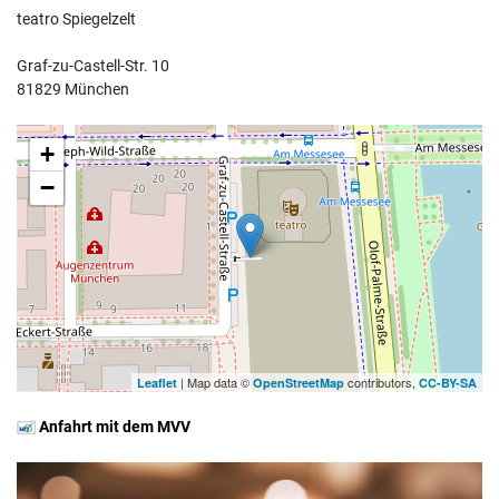
teatro Spiegelzelt
Graf-zu-Castell-Str. 10
81829 München
+
−
| Map data ©
contributors,
Leaflet
OpenStreetMap
CC-BY-SA
Anfahrt mit dem MVV