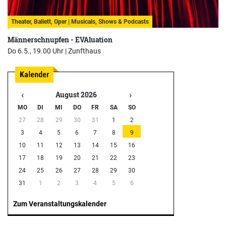
Theater, Ballett, Oper | Musicals, Shows & Podcasts
Männerschnupfen - EVAluation
Do 6.5., 19.00 Uhr |
Zunfthaus
‹
›
August 2026
MO
DI
MI
DO
FR
SA
SO
27
28
29
30
31
1
2
3
4
5
6
7
8
9
10
11
12
13
14
15
16
17
18
19
20
21
22
23
24
25
26
27
28
29
30
31
1
2
3
4
5
6
Zum Veranstaltungskalender