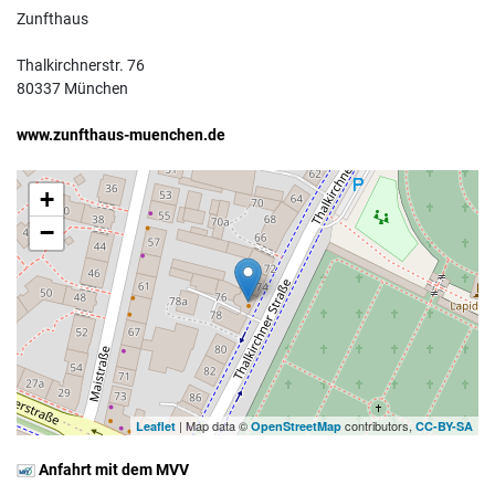
Zunfthaus
Thalkirchnerstr. 76
80337 München
www.zunfthaus-muenchen.de
+
−
| Map data ©
contributors,
Leaflet
OpenStreetMap
CC-BY-SA
Anfahrt mit dem MVV