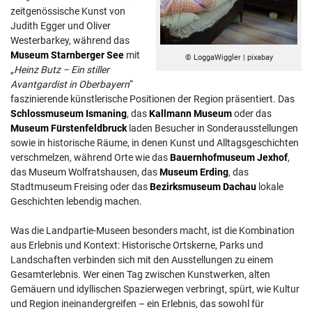
zeitgenössische Kunst von
Judith Egger und Oliver
Westerbarkey, während das
Museum Starnberger See
mit
© LoggaWiggler | pixabay
„
Heinz Butz – Ein stiller
Avantgardist in Oberbayern
“
faszinierende künstlerische Positionen der Region präsentiert. Das
Schlossmuseum Ismaning
, das
Kallmann Museum
oder das
Museum Fürstenfeldbruck
laden Besucher in Sonderausstellungen
sowie in historische Räume, in denen Kunst und Alltagsgeschichten
verschmelzen, während Orte wie das
Bauernhofmuseum Jexhof
,
das Museum Wolfratshausen, das
Museum Erding
, das
Stadtmuseum Freising oder das
Bezirksmuseum Dachau
lokale
Geschichten lebendig machen.
Was die Landpartie-Museen besonders macht, ist die Kombination
aus Erlebnis und Kontext: Historische Ortskerne, Parks und
Landschaften verbinden sich mit den Ausstellungen zu einem
Gesamterlebnis. Wer einen Tag zwischen Kunstwerken, alten
Gemäuern und idyllischen Spazierwegen verbringt, spürt, wie Kultur
und Region ineinandergreifen – ein Erlebnis, das sowohl für