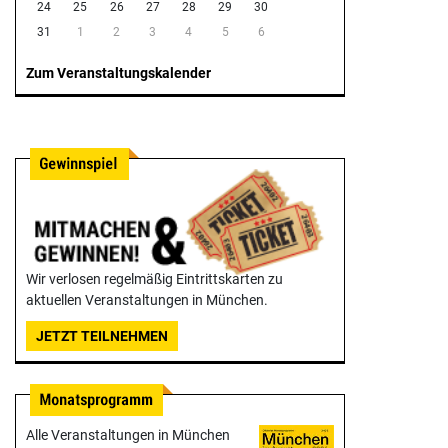
24
25
26
27
28
29
30
31
1
2
3
4
5
6
Zum Veranstaltungskalender
Wir verlosen regelmäßig Eintrittskarten zu
aktuellen Veranstaltungen in München.
JETZT TEILNEHMEN
Alle Veranstaltungen in München