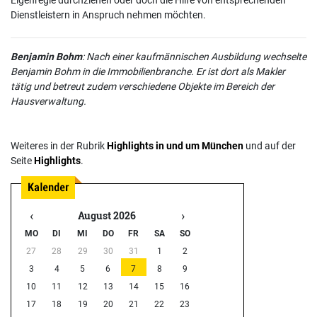
Eigenregie durchziehen oder doch die Hilfe von entsprechenden
Dienstleistern in Anspruch nehmen möchten.
Benjamin Bohm
: Nach einer kaufmännischen Ausbildung wechselte
Benjamin Bohm in die Immobilienbranche. Er ist dort als Makler
tätig und betreut zudem verschiedene Objekte im Bereich der
Hausverwaltung.
Weiteres in der Rubrik
Highlights in und um München
und auf der
Seite
Highlights
.
‹
›
August 2026
MO
DI
MI
DO
FR
SA
SO
27
28
29
30
31
1
2
3
4
5
6
7
8
9
10
11
12
13
14
15
16
17
18
19
20
21
22
23