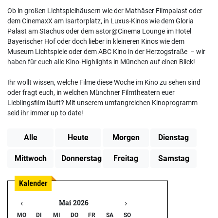
Ob in großen Lichtspielhäusern wie der Mathäser Filmpalast oder
dem CinemaxX am Isartorplatz, in Luxus-Kinos wie dem Gloria
Palast am Stachus oder dem astor@Cinema Lounge im Hotel
Bayerischer Hof oder doch lieber in kleineren Kinos wie dem
Museum Lichtspiele oder dem ABC Kino in der Herzogstraße – wir
haben für euch alle Kino-Highlights in München auf einen Blick!
Ihr wollt wissen, welche Filme diese Woche im Kino zu sehen sind
oder fragt euch, in welchen Münchner Filmtheatern euer
Lieblingsfilm läuft? Mit unserem umfangreichen Kinoprogramm
seid ihr immer up to date!
Alle
Heute
Morgen
Dienstag
Mittwoch
Donnerstag
Freitag
Samstag
‹
›
Mai 2026
MO
DI
MI
DO
FR
SA
SO