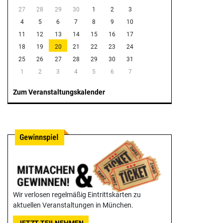
27
28
29
30
1
2
3
4
5
6
7
8
9
10
11
12
13
14
15
16
17
18
19
20
21
22
23
24
25
26
27
28
29
30
31
1
2
3
4
5
6
7
Zum Veranstaltungskalender
Wir verlosen regelmäßig Eintrittskarten zu
aktuellen Veranstaltungen in München.
JETZT TEILNEHMEN