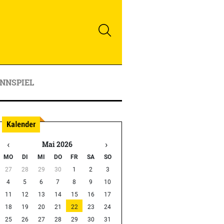
NNSPIEL
‹
›
Mai 2026
MO
DI
MI
DO
FR
SA
SO
27
28
29
30
1
2
3
4
5
6
7
8
9
10
11
12
13
14
15
16
17
18
19
20
21
22
23
24
25
26
27
28
29
30
31