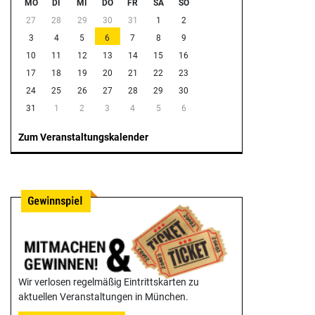
MO
DI
MI
DO
FR
SA
SO
27
28
29
30
31
1
2
3
4
5
6
7
8
9
10
11
12
13
14
15
16
17
18
19
20
21
22
23
24
25
26
27
28
29
30
31
1
2
3
4
5
6
Zum Veranstaltungskalender
Wir verlosen regelmäßig Eintrittskarten zu
aktuellen Veranstaltungen in München.