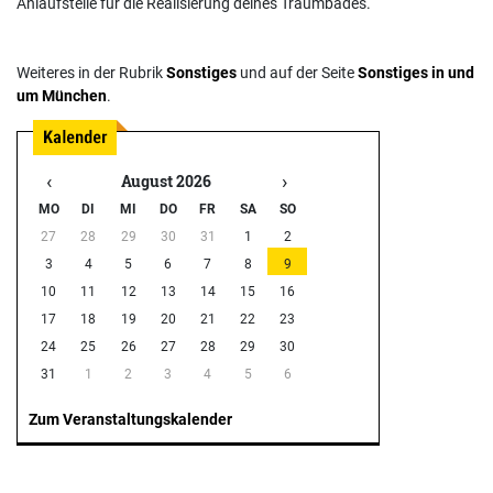
Anlaufstelle für die Realisierung deines Traumbades.
Weiteres in der Rubrik
Sonstiges
und auf der Seite
Sonstiges in und
um München
.
‹
›
August 2026
MO
DI
MI
DO
FR
SA
SO
27
28
29
30
31
1
2
3
4
5
6
7
8
9
10
11
12
13
14
15
16
17
18
19
20
21
22
23
24
25
26
27
28
29
30
31
1
2
3
4
5
6
Zum Veranstaltungskalender