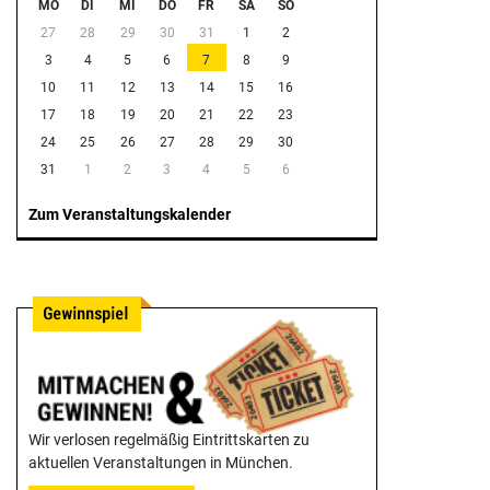
MO
DI
MI
DO
FR
SA
SO
27
28
29
30
31
1
2
3
4
5
6
7
8
9
10
11
12
13
14
15
16
17
18
19
20
21
22
23
24
25
26
27
28
29
30
31
1
2
3
4
5
6
Zum Veranstaltungskalender
Wir verlosen regelmäßig Eintrittskarten zu
aktuellen Veranstaltungen in München.