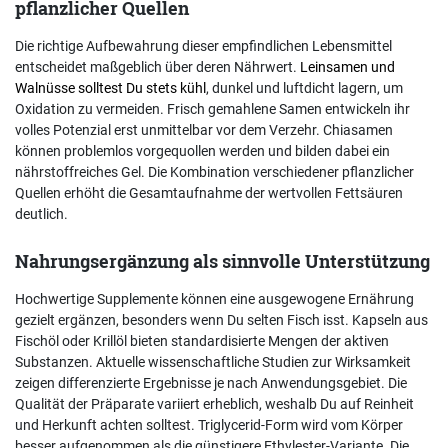
pflanzlicher Quellen
Die richtige Aufbewahrung dieser empfindlichen Lebensmittel
entscheidet maßgeblich über deren Nährwert.
Leinsamen und
Walnüsse solltest Du stets kühl
, dunkel und luftdicht lagern, um
Oxidation zu vermeiden. Frisch gemahlene Samen entwickeln ihr
volles Potenzial erst unmittelbar vor dem Verzehr. Chiasamen
können problemlos vorgequollen werden und bilden dabei ein
nährstoffreiches Gel. Die Kombination verschiedener pflanzlicher
Quellen erhöht die Gesamtaufnahme der wertvollen Fettsäuren
deutlich.
Nahrungsergänzung als sinnvolle Unterstützung
Hochwertige Supplemente können eine ausgewogene Ernährung
gezielt ergänzen, besonders wenn Du selten Fisch isst. Kapseln aus
Fischöl oder Krillöl bieten standardisierte Mengen der aktiven
Substanzen. Aktuelle wissenschaftliche Studien zur Wirksamkeit
zeigen differenzierte Ergebnisse je nach Anwendungsgebiet. Die
Qualität der Präparate variiert erheblich, weshalb Du auf Reinheit
und Herkunft achten solltest. Triglycerid-Form wird vom Körper
besser aufgenommen als die günstigere Ethylester-Variante. Die