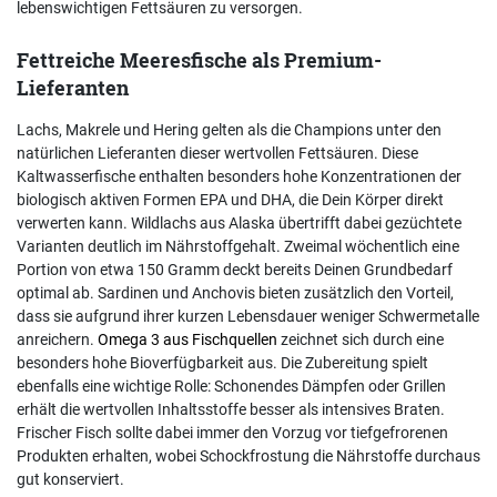
lebenswichtigen Fettsäuren zu versorgen.
Fettreiche Meeresfische als Premium-
Lieferanten
Lachs, Makrele und Hering gelten als die Champions unter den
natürlichen Lieferanten dieser wertvollen Fettsäuren. Diese
Kaltwasserfische enthalten besonders hohe Konzentrationen der
biologisch aktiven Formen EPA und DHA, die Dein Körper direkt
verwerten kann. Wildlachs aus Alaska übertrifft dabei gezüchtete
Varianten deutlich im Nährstoffgehalt. Zweimal wöchentlich eine
Portion von etwa 150 Gramm deckt bereits Deinen Grundbedarf
optimal ab. Sardinen und Anchovis bieten zusätzlich den Vorteil,
dass sie aufgrund ihrer kurzen Lebensdauer weniger Schwermetalle
anreichern.
Omega 3 aus Fischquellen
zeichnet sich durch eine
besonders hohe Bioverfügbarkeit aus. Die Zubereitung spielt
ebenfalls eine wichtige Rolle: Schonendes Dämpfen oder Grillen
erhält die wertvollen Inhaltsstoffe besser als intensives Braten.
Frischer Fisch sollte dabei immer den Vorzug vor tiefgefrorenen
Produkten erhalten, wobei Schockfrostung die Nährstoffe durchaus
gut konserviert.