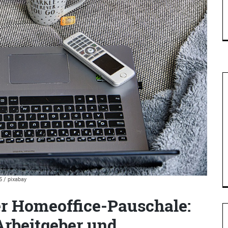
 / pixabay
r Homeoffice-Pauschale:
Arbeitgeber und