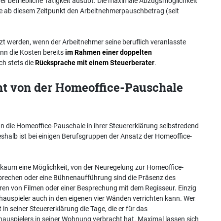
er betriebliche Tätigkeit ausübt. Die maximale Abzugsmöglichkeit
e ab diesem Zeitpunkt den Arbeitnehmerpauschbetrag (seit
zt werden, wenn der Arbeitnehmer seine beruflich veranlasste
enn die Kosten bereits
im Rahmen einer doppelten
ch stets die
Rücksprache mit einem Steuerberater
.
ht von der Homeoffice-Pauschale
nn die Homeoffice-Pauschale in ihrer Steuererklärung selbstredend
Deshalb ist bei einigen Berufsgruppen der Ansatz der Homeoffice-
s kaum eine Möglichkeit, von der Neuregelung zur Homeoffice-
sprechen oder eine Bühnenaufführung sind die Präsenz des
eren von Filmen oder einer Besprechung mit dem Regisseur. Einzig
 Schauspieler auch in den eigenen vier Wänden verrichten kann. Wer
n seiner Steuererklärung die Tage, die er für das
hauspielers in seiner Wohnung verbracht hat. Maximal lassen sich