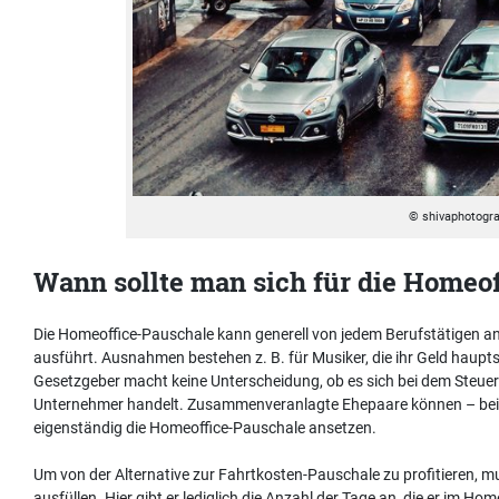
© shivaphotogra
Wann sollte man sich für die Homeo
Die Homeoffice-Pauschale kann generell von jedem Berufstätigen ang
ausführt. Ausnahmen bestehen z. B. für Musiker, die ihr Geld haupt
Gesetzgeber macht keine Unterscheidung, ob es sich bei dem Steuer
Unternehmer handelt. Zusammenveranlagte Ehepaare können – bei
eigenständig die Homeoffice-Pauschale ansetzen.
Um von der Alternative zur Fahrtkosten-Pauschale zu profitieren, m
ausfüllen. Hier gibt er lediglich die Anzahl der Tage an, die er im 