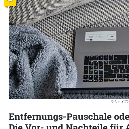
© Anrita1705
Entfernungs-Pauschale ode
Die Vor- und Nachteile für 