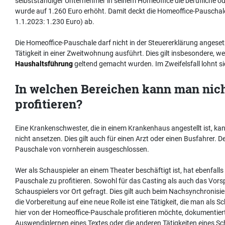
selbstständiger Unternehmer in seinem Homeoffice die berufliche od
wurde auf 1.260 Euro erhöht. Damit deckt die Homeoffice-Pauschal
1.1.2023: 1.230 Euro) ab.
Die Homeoffice-Pauschale darf nicht in der Steuererklärung angeset
Tätigkeit in einer Zweitwohnung ausführt. Dies gilt insbesondere, w
Haushaltsführung
geltend gemacht wurden. Im Zweifelsfall lohnt si
In welchen Bereichen kann man nic
profitieren?
Eine Krankenschwester, die in einem Krankenhaus angestellt ist, ka
nicht ansetzen. Dies gilt auch für einen Arzt oder einen Busfahrer. 
Pauschale von vornherein ausgeschlossen.
Wer als Schauspieler an einem Theater beschäftigt ist, hat ebenfall
Pauschale zu profitieren. Sowohl für das Casting als auch das Vor
Schauspielers vor Ort gefragt. Dies gilt auch beim Nachsynchronisi
die Vorbereitung auf eine neue Rolle ist eine Tätigkeit, die man als
hier von der Homeoffice-Pauschale profitieren möchte, dokumentiert i
Auswendiglernen eines Textes oder die anderen Tätigkeiten eines Sc