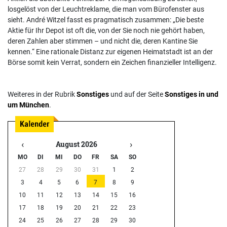
losgelöst von der Leuchtreklame, die man vom Bürofenster aus
sieht. André Witzel fasst es pragmatisch zusammen: „Die beste
Aktie für Ihr Depot ist oft die, von der Sie noch nie gehört haben,
deren Zahlen aber stimmen – und nicht die, deren Kantine Sie
kennen.“ Eine rationale Distanz zur eigenen Heimatstadt ist an der
Börse somit kein Verrat, sondern ein Zeichen finanzieller Intelligenz.
Weiteres in der Rubrik
Sonstiges
und auf der Seite
Sonstiges in und
um München
.
‹
›
August 2026
MO
DI
MI
DO
FR
SA
SO
27
28
29
30
31
1
2
3
4
5
6
7
8
9
10
11
12
13
14
15
16
17
18
19
20
21
22
23
24
25
26
27
28
29
30