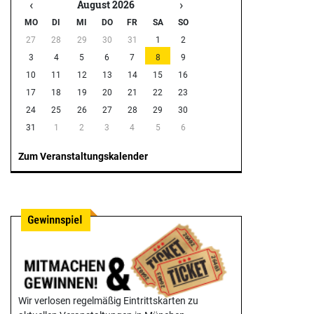
‹
›
August 2026
MO
DI
MI
DO
FR
SA
SO
27
28
29
30
31
1
2
3
4
5
6
7
8
9
10
11
12
13
14
15
16
17
18
19
20
21
22
23
24
25
26
27
28
29
30
31
1
2
3
4
5
6
Zum Veranstaltungskalender
Wir verlosen regelmäßig Eintrittskarten zu