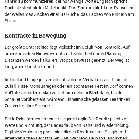
Fahrer zu kommunizieren, der nur wenige Worte Englisch spricht.
Doch sie steht nie im Mittelpunkt. Das Zentrum bleibt das Rauschen
der Wellen, das Zischen einer Garküche, das Lachen von Kindern am
Strand.
Kontraste in Bewegung
Der größte Unterschied liegt vielleicht im Gefühl von Kontrolle. Auf
amerikanischen Highways entsteht Sicherheit durch Planung.
Distanzen werden kalkuliert, Stopps bewusst gesetzt. Der Weg ist
lang, aber klar strukturiert.
In Thailand hingegen verschiebt sich das Verhältnis von Plan und
Zufall. Hitze, Monsunregen oder ein spontanes Fest im Dorf können
Abläufe verändern. Man wartet unter einem Blechdach, bis der
Schauer vorüberzieht, während Einheimische gelassen Tee trinken.
Zeit verliert ihre Strenge.
Beide Reiseformen haben ihre eigene Logik. Der Roadtrip lebt von
Weite und Richtung, der Badeurlaub von Nähe und Wiederholung.
Digitale Verbindung passt sich diesen Rhythmen an. Sie gibt auf
amerikanischen Fernstraßen Halt, während sie in thailändischen