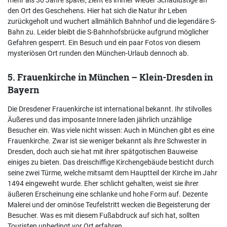
den Ort des Geschehens. Hier hat sich die Natur ihr Leben
zurückgeholt und wuchert allmählich Bahnhof und die legendäre S-
Bahn zu. Leider bleibt die S-Bahnhofsbrücke aufgrund möglicher
Gefahren gesperrt. Ein Besuch und ein paar Fotos von diesem
mysteriösen Ort runden den München-Urlaub dennoch ab.
5. Frauenkirche in München – Klein-Dresden in
Bayern
Die Dresdener Frauenkirche ist international bekannt. Ihr stilvolles
Äußeres und das imposante Innere laden jährlich unzählige
Besucher ein. Was viele nicht wissen: Auch in München gibt es eine
Frauenkirche. Zwar ist sie weniger bekannt als ihre Schwester in
Dresden, doch auch sie hat mit ihrer spätgotischen Bauweise
einiges zu bieten. Das dreischiffige Kirchengebäude besticht durch
seine zwei Türme, welche mitsamt dem Hauptteil der Kirche im Jahr
1494 eingeweiht wurde. Eher schlicht gehalten, weist sie ihrer
äußeren Erscheinung eine schlanke und hohe Form auf. Dezente
Malerei und der ominöse Teufelstritt wecken die Begeisterung der
Besucher. Was es mit diesem Fußabdruck auf sich hat, sollten
Touristen unbedingt vor Ort erfahren.