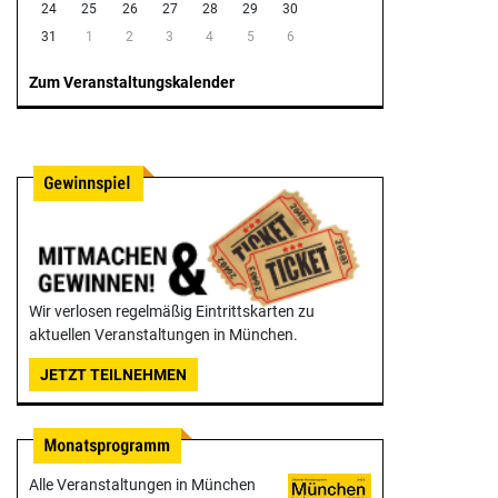
24
25
26
27
28
29
30
31
1
2
3
4
5
6
Zum Veranstaltungskalender
Wir verlosen regelmäßig Eintrittskarten zu
aktuellen Veranstaltungen in München.
JETZT TEILNEHMEN
Alle Veranstaltungen in München