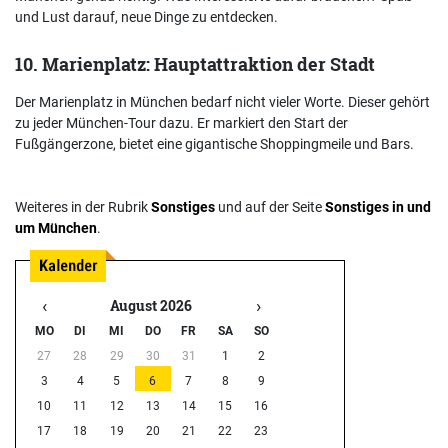
und Lust darauf, neue Dinge zu entdecken.
10. Marienplatz: Hauptattraktion der Stadt
Der Marienplatz in München bedarf nicht vieler Worte. Dieser gehört
zu jeder München-Tour dazu. Er markiert den Start der
Fußgängerzone, bietet eine gigantische Shoppingmeile und Bars.
Weiteres in der Rubrik
Sonstiges
und auf der Seite
Sonstiges in und
um München
.
‹
›
August 2026
MO
DI
MI
DO
FR
SA
SO
27
28
29
30
31
1
2
3
4
5
6
7
8
9
10
11
12
13
14
15
16
17
18
19
20
21
22
23