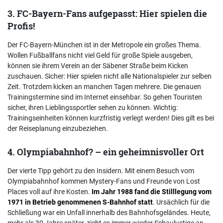
3. FC-Bayern-Fans aufgepasst: Hier spielen die
Profis!
Der FC-Bayern-München ist in der Metropole ein großes Thema.
Wollen Fußballfans nicht viel Geld für große Spiele ausgeben,
können sie ihrem Verein an der Säbener Straße beim Kicken
zuschauen. Sicher: Hier spielen nicht alle Nationalspieler zur selben
Zeit. Trotzdem kicken an manchen Tagen mehrere. Die genauen
Trainingstermine sind im Internet einsehbar. So gehen Touristen
sicher, ihren Lieblingssportler sehen zu können. Wichtig:
Trainingseinheiten können kurzfristig verlegt werden! Dies gilt es bei
der Reiseplanung einzubeziehen.
4. Olympiabahnhof? – ein geheimnisvoller Ort
Der vierte Tipp gehört zu den Insidern. Mit einem Besuch vom
Olympiabahnhof kommen Mystery-Fans und Freunde von Lost
Places voll auf ihre Kosten.
Im Jahr 1988 fand die Stilllegung vom
1971 in Betrieb genommenen S-Bahnhof statt
. Ursächlich für die
Schließung war ein Unfall innerhalb des Bahnhofsgeländes. Heute,
mehr als 30 Jahre später, zieht es immer wieder Schaulustige an