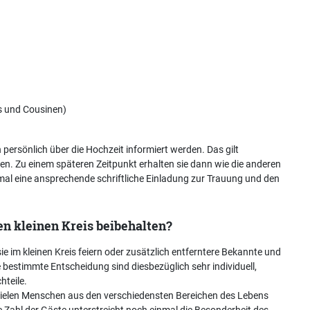
ns und Cousinen)
 persönlich über die Hochzeit informiert werden. Das gilt
en. Zu einem späteren Zeitpunkt erhalten sie dann wie die anderen
mal eine ansprechende schriftliche Einladung zur Trauung und den
n kleinen Kreis beibehalten?
e im kleinen Kreis feiern oder zusätzlich entferntere Bekannte und
bestimmte Entscheidung sind diesbezüglich sehr individuell,
hteile.
 vielen Menschen aus den verschiedensten Bereichen des Lebens
ie Zahl der Gäste unterstreicht noch einmal die Besonderheit des