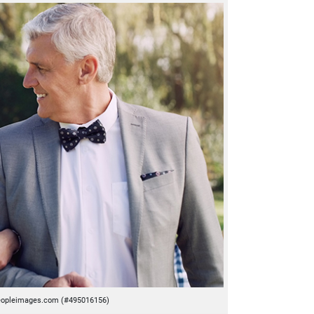
eopleimages.com (#495016156)