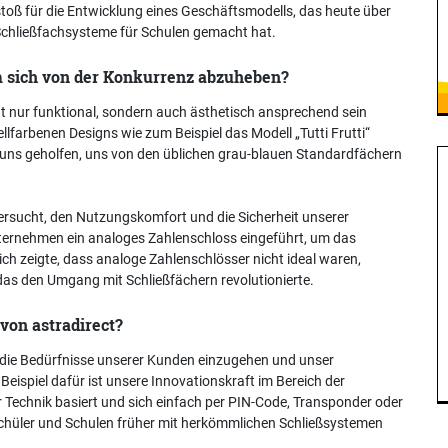
toß für die Entwicklung eines Geschäftsmodells, das heute über
 Schließfachsysteme für Schulen gemacht hat.
m sich von der Konkurrenz abzuheben?
ht nur funktional, sondern auch ästhetisch ansprechend sein
llfarbenen Designs wie zum Beispiel das Modell „Tutti Frutti“
at uns geholfen, uns von den üblichen grau-blauen Standardfächern
versucht, den Nutzungskomfort und die Sicherheit unserer
nternehmen ein analoges Zahlenschloss eingeführt, um das
ich zeigte, dass analoge Zahlenschlösser nicht ideal waren,
das den Umgang mit Schließfächern revolutionierte.
von astradirect?
uf die Bedürfnisse unserer Kunden einzugehen und unser
ispiel dafür ist unsere Innovationskraft im Bereich der
 Technik basiert und sich einfach per PIN-Code, Transponder oder
Schüler und Schulen früher mit herkömmlichen Schließsystemen