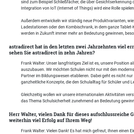
sind zum Beispiel Schließfächer, die über Gesichtserkennun
Integration von IoT (Internet of Things) wird eine Rolle spiel
Außerdem entwickeln wir ständig neue Produktvarianten, wi
Ladestationen oder den Kombischrank, in dem ganze Tablet-
werden in Zukunft immer mehr an Bedeutung gewinnen, besonde
astradirect hat in den letzten zwei Jahrzehnten viel er
sehen Sie astradirect in zehn Jahren?
Frank Walter: Unser langfristiges Ziel ist es, unsere Position
auszubauen. Wir möchten Schulen nicht nur mit den moderns
Partner im Bildungswesen etablieren. Dabei geht es nicht nur
ganzheitliche Konzepte, die den Schulalltag für Schüler und Le
Gleichzeitig wollen wir unsere internationalen Aktivitäten ve
das Thema Schulsicherheit zunehmend an Bedeutung gewinnt,
Herr Walter, vielen Dank für dieses aufschlussreiche 
weiterhin viel Erfolg auf Ihrem Weg!
Frank Walter: Vielen Dank! Es hat mich gefreut, Ihnen einen 