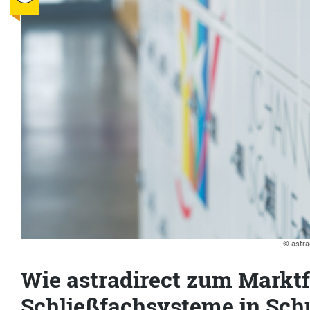
© astra
Wie astradirect zum Marktf
Schließfachsysteme in Sch