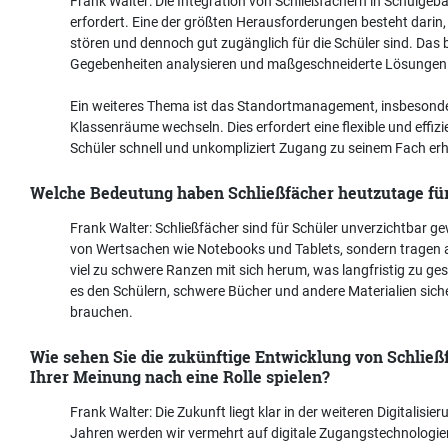
Frank Walter: Die Integration von Schließfächern in Schulgebä
erfordert. Eine der größten Herausforderungen besteht darin, d
stören und dennoch gut zugänglich für die Schüler sind. Das 
Gegebenheiten analysieren und maßgeschneiderte Lösungen
Ein weiteres Thema ist das Standortmanagement, insbesonde
Klassenräume wechseln. Dies erfordert eine flexible und effiz
Schüler schnell und unkompliziert Zugang zu seinem Fach erh
Welche Bedeutung haben Schließfächer heutzutage fü
Frank Walter: Schließfächer sind für Schüler unverzichtbar g
von Wertsachen wie Notebooks und Tablets, sondern tragen au
viel zu schwere Ranzen mit sich herum, was langfristig zu ge
es den Schülern, schwere Bücher und andere Materialien sich
brauchen.
Wie sehen Sie die zukünftige Entwicklung von Schli
Ihrer Meinung nach eine Rolle spielen?
Frank Walter: Die Zukunft liegt klar in der weiteren Digitali
Jahren werden wir vermehrt auf digitale Zugangstechnologie