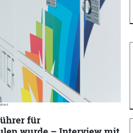
direct
ührer für
ulen wurde – Interview mit