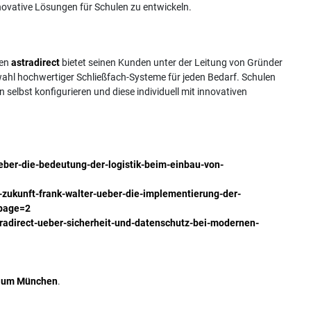
nnovative Lösungen für Schulen zu entwickeln.
men
astradirect
bietet seinen Kunden unter der Leitung von Gründer
ahl hochwertiger Schließfach-Systeme für jeden Bedarf. Schulen
elbst konfigurieren und diese individuell mit innovativen
ueber-die-bedeutung-der-logistik-beim-einbau-von-
ie-zukunft-frank-walter-ueber-die-implementierung-der-
?page=2
stradirect-ueber-sicherheit-und-datenschutz-bei-modernen-
d um München
.