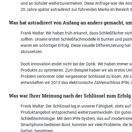
und an Schüler weiterzuvermieten. Diese Anfrage war der Ans
20 Jahre später astradirect zur führenden Marke im Bereich
Was hat astradirect von Anfang an anders gemacht, u
Frank Walter: Wir haben früh erkannt, dass Schließfächer nic
sollten. Unsere ersten Schließfachmodelle in bunten und paste
waren ein sofortiger Erfolg. Diese visuelle Differenzierung h
abzusetzen.
Doch Innovation endet nicht bei der Optik. Wir haben immer 
Produkte zu optimieren. Zum Beispiel haben wir als erstes U
Problem verlorener oder vergessener Schlüssel zu lösen. Als s
entwickelten wir 2013 das elektronische Zahlenschloss iPIN, 
Was war Ihrer Meinung nach der Schlüssel zum Erfolg 
Frank Walter: Der Schlüssel lag in unserer Fähigkeit, stets a
Produktangebot entsprechend weiterzuentwickeln. Ein gutes Be
Schließtechnologie. Mit dem iPIN-System, das auf modernster
Smartphone bedienen lässt, konnten wir viele Probleme, die 
hatten, beseitigen.