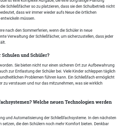
ude ist eine komplexe Aufgabe, die eine sorgfältige Planung
ie Schließfächer so zu platzieren, dass sie den Schulbetrieb nicht
bedeutet, dass wir immer wieder aufs Neue die örtlichen
 entwickeln müssen.
re nach den Sommerferien, wenn die Schüler in neue
iente Verwaltung der Schließfächer, um sicherzustellen, dass jeder
ält.
r Schulen und Schüler?
eworden. Sie bieten nicht nur einen sicheren Ort zur Aufbewahrung
ch zur Entlastung der Schüler bei. Viele Kinder schleppen täglich
sundheitlichen Problemen führen kann. Ein Schließfach ermöglicht
er zu verstauen und nur das mitzunehmen, was sie wirklich
eßfachsystemen? Welche neuen Technologien werden
sierung und Automatisierung der Schließfachsysteme. In den nächsten
n setzen, die den Schülern noch mehr Komfort bieten. Denkbar