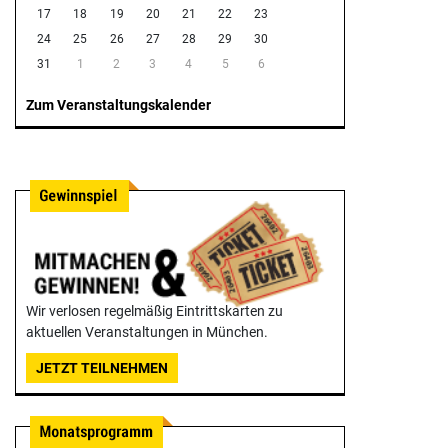
17
18
19
20
21
22
23
24
25
26
27
28
29
30
31
1
2
3
4
5
6
Zum Veranstaltungskalender
Wir verlosen regelmäßig Eintrittskarten zu
aktuellen Veranstaltungen in München.
JETZT TEILNEHMEN