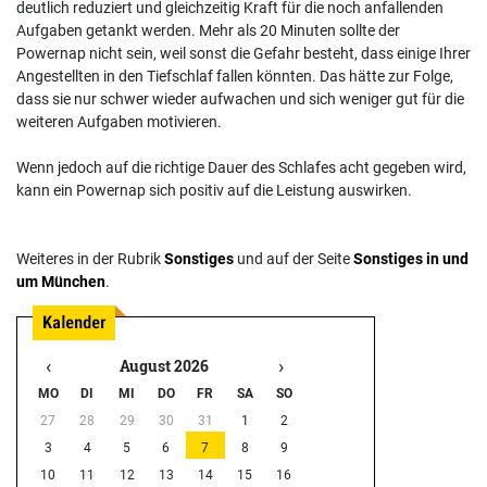
deutlich reduziert und gleichzeitig Kraft für die noch anfallenden
Aufgaben getankt werden. Mehr als 20 Minuten sollte der
Powernap nicht sein, weil sonst die Gefahr besteht, dass einige Ihrer
Angestellten in den Tiefschlaf fallen könnten. Das hätte zur Folge,
dass sie nur schwer wieder aufwachen und sich weniger gut für die
weiteren Aufgaben motivieren.
Wenn jedoch auf die richtige Dauer des Schlafes acht gegeben wird,
kann ein Powernap sich positiv auf die Leistung auswirken.
Weiteres in der Rubrik
Sonstiges
und auf der Seite
Sonstiges in und
um München
.
‹
›
August 2026
MO
DI
MI
DO
FR
SA
SO
27
28
29
30
31
1
2
3
4
5
6
7
8
9
10
11
12
13
14
15
16