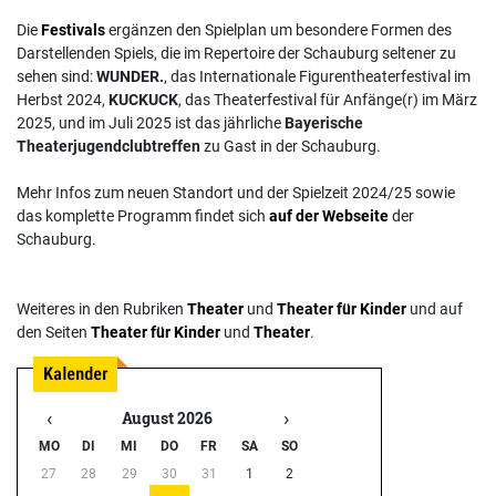
Die
Festivals
ergänzen den Spielplan um besondere Formen des
Darstellenden Spiels, die im Repertoire der Schauburg seltener zu
sehen sind:
WUNDER.
, das Internationale Figurentheaterfestival im
Herbst 2024,
KUCKUCK
, das Theaterfestival für Anfänge(r) im März
2025, und im Juli 2025 ist das jährliche
Bayerische
Theaterjugendclubtreffen
zu Gast in der Schauburg.
Mehr Infos zum neuen Standort und der Spielzeit 2024/25 sowie
das komplette Programm findet sich
auf der Webseite
der
Schauburg.
Weiteres in den Rubriken
Theater
und
Theater für Kinder
und auf
den Seiten
Theater für Kinder
und
Theater
.
‹
›
August 2026
MO
DI
MI
DO
FR
SA
SO
27
28
29
30
31
1
2