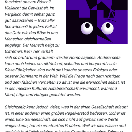
fasziniert uns am Bösen?
Vielleicht die Gewissheit, im
Vergleich damit selbst ganz
gut dazustehen – trotz aller
Schwächen? In jedem Fall ist
das Gute wie das Böse in uns
Menschen gleichermaßen
angelegt. Der Mensch neigt zu
Extremen: Kein Tier verhält
sich so brutal und grausam wie der Homo sapiens. Andererseits
kann auch keines so mitfühlend, selbstlos und kooperativ sein.
Diese Fähigkeiten sind wohl die Ursache unseres Erfolges oder
unserer Dominanz in der Welt. Weil die Frage nach dem richtigen
und dem falschen Verhalten so alt ist wie die Menschheit selbst, ist
in den meisten Kulturen Hilfsbereitschaft erwünscht, während
Mord, Lüge und Habgier geächtet werden.
Gleichzeitig kann jedoch vieles, was in der einen Gesellschaft erlaubt
ist, in einer anderen einen groben Regelverstoß bedeuten. Sicher ist
eines: Eine Gemeinschaft, die sich nicht auf gemeinsame Werte
einigen kann, hat ein ernsthaftes Problem. Weil wir dies wissen und
zugleich tagtäglich erleben, wie viele Grautöne zwischen Schwarz