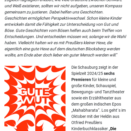
und Weiß existieren, sollten wir nicht aufgeben, unseren Kompass
gemeinsam zu justieren. Dabei helfen uns Geschichten.
Geschichten ermöglichen Perspektivwechsel. Schon kleine Kinder
entwickeln damit die Fähigkeit zur Unterscheidung von Gut und
Böse. Gute Geschichten vom Bösen helfen auch beim Treffen von
Entscheidungen. Und entscheiden müssen wir, solange wir die Wahl
haben. Vielleicht halten wir es mit Preußlers kleiner Hexe, die
eigentlich eine gute Hexe auf dem deutschen Blocksberg werden
wollte, am Ende aber doch lieber ein guter Mensch werden will
.“
Die Schauburg zeigt in der
Spielzeit 2024/25
sechs
Premieren
für kleine und
große Kinder, Schauspiel,
Bewegungs- und Tanztheater
sowie ein Erzähltheater aus
dem großen indischen Epos
„Mahabharata“. Los geht´s im
Oktober mit der Heldin aus
Otfried Preußlers
Kinderbuchklassiker „
Die