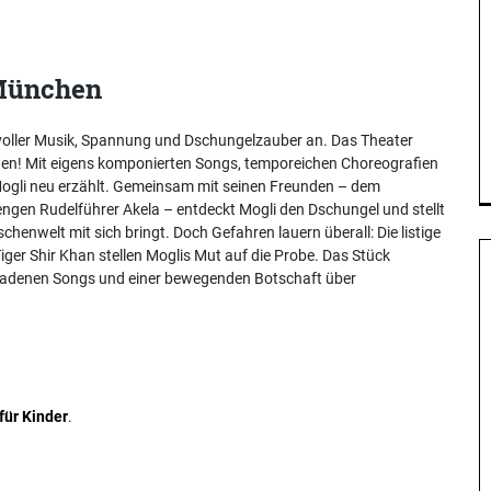
 München
r voller Musik, Spannung und Dschungelzauber an. Das Theater
chen! Mit eigens komponierten Songs, temporeichen Choreografien
Mogli neu erzählt. Gemeinsam mit seinen Freunden – dem
ngen Rudelführer Akela – entdeckt Mogli den Dschungel und stellt
enwelt mit sich bringt. Doch Gefahren lauern überall: Die listige
iger Shir Khan stellen Moglis Mut auf die Probe. Das Stück
eladenen Songs und einer bewegenden Botschaft über
für Kinder
.