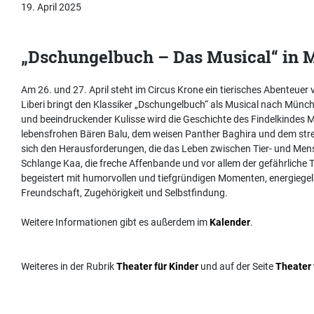
19. April 2025
„Dschungelbuch – Das Musical“ in
Am 26. und 27. April steht im Circus Krone ein tierisches Abenteue
Liberi bringt den Klassiker „Dschungelbuch“ als Musical nach Mün
und beeindruckender Kulisse wird die Geschichte des Findelkindes 
lebensfrohen Bären Balu, dem weisen Panther Baghira und dem stre
sich den Herausforderungen, die das Leben zwischen Tier- und Mensch
Schlange Kaa, die freche Affenbande und vor allem der gefährliche T
begeistert mit humorvollen und tiefgründigen Momenten, energieg
Freundschaft, Zugehörigkeit und Selbstfindung.
Weitere Informationen gibt es außerdem im
Kalender
.
Weiteres in der Rubrik
Theater für Kinder
und auf der Seite
Theater 