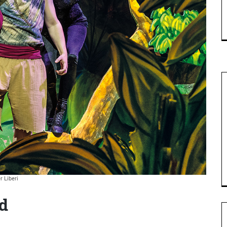
 Liberi
d