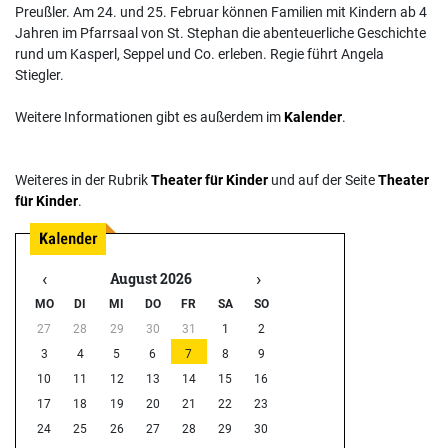
Preußler. Am 24. und 25. Februar können Familien mit Kindern ab 4
Jahren im Pfarrsaal von St. Stephan die abenteuerliche Geschichte
rund um Kasperl, Seppel und Co. erleben. Regie führt Angela
Stiegler.
Weitere Informationen gibt es außerdem im
Kalender
.
Weiteres in der Rubrik
Theater für Kinder
und auf der Seite
Theater
für Kinder
.
‹
›
August 2026
MO
DI
MI
DO
FR
SA
SO
27
28
29
30
31
1
2
3
4
5
6
7
8
9
10
11
12
13
14
15
16
17
18
19
20
21
22
23
24
25
26
27
28
29
30