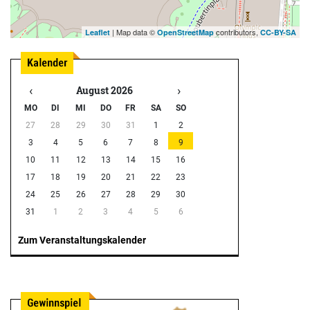
| Map data ©
contributors,
Leaflet
OpenStreetMap
CC-BY-SA
‹
›
August 2026
MO
DI
MI
DO
FR
SA
SO
27
28
29
30
31
1
2
3
4
5
6
7
8
9
10
11
12
13
14
15
16
17
18
19
20
21
22
23
24
25
26
27
28
29
30
31
1
2
3
4
5
6
Zum Veranstaltungskalender