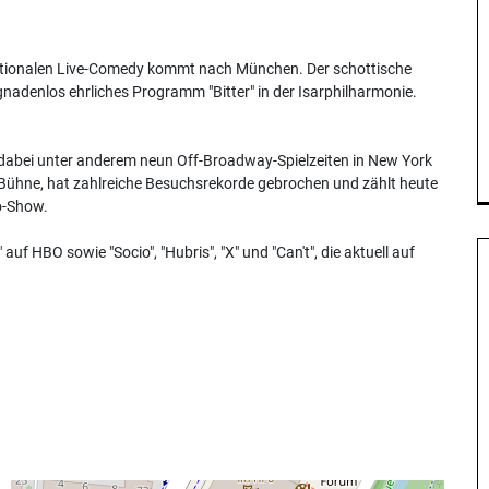
ernationalen Live-Comedy kommt nach München. Der schottische
 gnadenlos ehrliches Programm "Bitter" in der Isarphilharmonie.
d dabei unter anderem neun Off-Broadway-Spielzeiten in New York
er Bühne, hat zahlreiche Besuchsrekorde gebrochen und zählt heute
lo-Show.
uf HBO sowie "Socio", "Hubris", "X" und "Can't", die aktuell auf