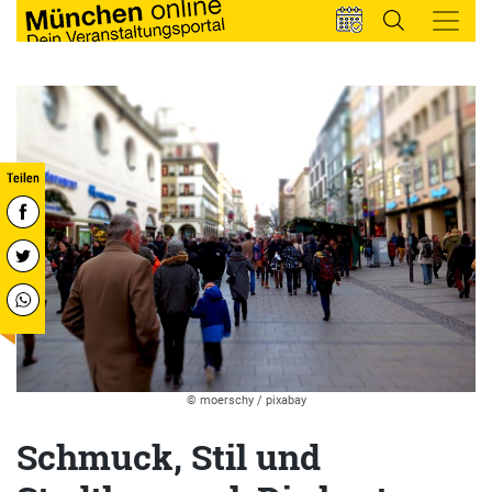
© moerschy / pixabay
Schmuck, Stil und