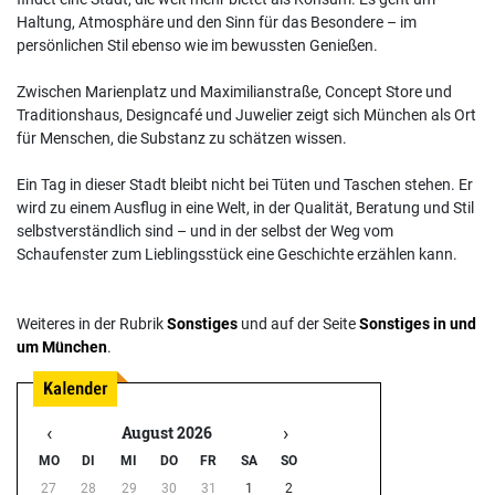
Haltung, Atmosphäre und den Sinn für das Besondere – im
persönlichen Stil ebenso wie im bewussten Genießen.
Zwischen Marienplatz und Maximilianstraße, Concept Store und
Traditionshaus, Designcafé und Juwelier zeigt sich München als Ort
für Menschen, die Substanz zu schätzen wissen.
Ein Tag in dieser Stadt bleibt nicht bei Tüten und Taschen stehen. Er
wird zu einem Ausflug in eine Welt, in der Qualität, Beratung und Stil
selbstverständlich sind – und in der selbst der Weg vom
Schaufenster zum Lieblingsstück eine Geschichte erzählen kann.
Weiteres in der Rubrik
Sonstiges
und auf der Seite
Sonstiges in und
um München
.
‹
›
August 2026
MO
DI
MI
DO
FR
SA
SO
27
28
29
30
31
1
2