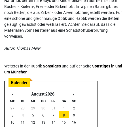
Naturholzbetten für Babys und Kinder bestehen aus heimischem
Buchen-, Kiefern-, Erlen- oder Birkenholz. Im alpinen Raum gibt es
noch Betten, die aus Zirben-, oder Arvenholz hergestellt werden. Für
eine schöne und gleichmäßige Optik und Haptik werden die Betten
gelaugt, gewachst oder weiß lasiert. Achten Sie darauf, dass die
Materialien vom Hersteller aus eine Schadstoffüberprüfung
vorweisen.
Autor: Thomas Meier
Weiteres in der Rubrik
Sonstiges
und auf der Seite
Sonstiges in und
um München
.
‹
›
August 2026
MO
DI
MI
DO
FR
SA
SO
27
28
29
30
31
1
2
3
4
5
6
7
8
9
10
11
12
13
14
15
16