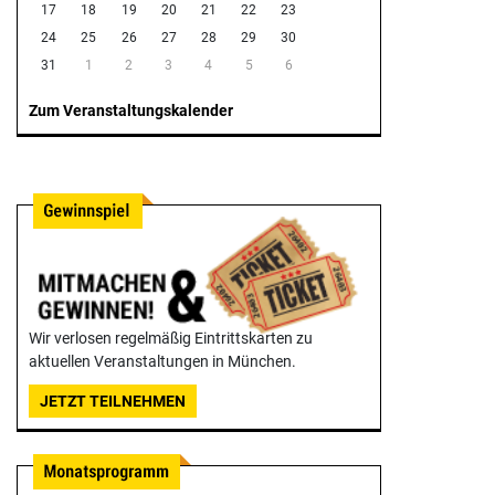
17
18
19
20
21
22
23
24
25
26
27
28
29
30
31
1
2
3
4
5
6
Zum Veranstaltungskalender
Wir verlosen regelmäßig Eintrittskarten zu
aktuellen Veranstaltungen in München.
JETZT TEILNEHMEN